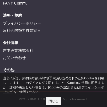
FANY Commu
法務・規約
プライバシーポリシー
反社会的勢力排除宣言
会社情報
吉本興業株式会社
お問い合わせ
その他
よしもとニュースセンターアーカイブ
当サイトは、お客様の使いやすさ、利用状況の分析のためCookieを利用
しています。このダイアログを閉じることでCookieの使用に同意する
か、詳細を確認したい場合は、
[Cookieの設定]
または
[プライバシーポ
リシー]
をご参照ください。
©YOSHIMOTO KOGYO, All Rights Reserved.
閉じる