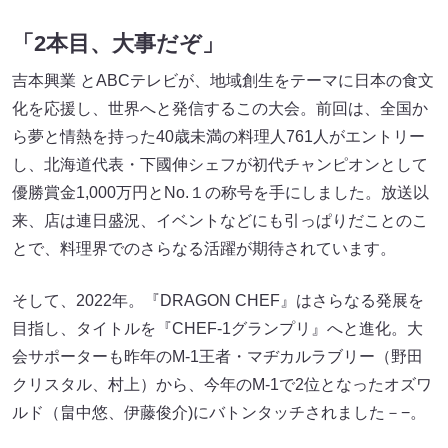
「2本目、大事だぞ」
吉本興業 とABCテレビが、地域創生をテーマに日本の食文
化を応援し、世界へと発信するこの大会。前回は、全国か
ら夢と情熱を持った40歳未満の料理人761人がエントリー
し、北海道代表・下國伸シェフが初代チャンピオンとして
優勝賞金1,000万円とNo.１の称号を手にしました。放送以
来、店は連日盛況、イベントなどにも引っぱりだことのこ
とで、料理界でのさらなる活躍が期待されています。
そして、2022年。『DRAGON CHEF』はさらなる発展を
目指し、タイトルを『CHEF-1グランプリ』へと進化。大
会サポーターも昨年のM-1王者・マヂカルラブリー（野田
クリスタル、村上）から、今年のM-1で2位となったオズワ
ルド（畠中悠、伊藤俊介)にバトンタッチされました－−。