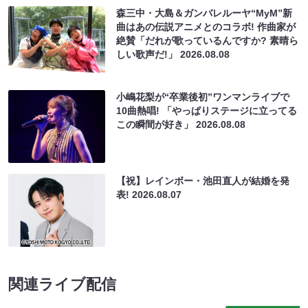
森三中・大島＆ガンバレルーヤ“MyM”新
曲はあの伝説アニメとのコラボ! 作曲家が
絶賛「だれが歌っているんですか? 素晴ら
しい歌声だ!」
2026.08.08
小嶋花梨が“卒業後初”ワンマンライブで
10曲熱唱! 「やっぱりステージに立ってる
この瞬間が好き」
2026.08.08
【祝】レインボー・池田直人が結婚を発
表!
2026.08.07
関連ライブ配信