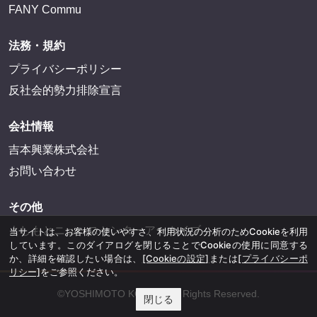
FANY Commu
法務・規約
プライバシーポリシー
反社会的勢力排除宣言
会社情報
吉本興業株式会社
お問い合わせ
その他
よしもとニュースセンターアーカイブ
当サイトは、お客様の使いやすさ、利用状況の分析のためCookieを利用
しています。このダイアログを閉じることでCookieの使用に同意する
か、詳細を確認したい場合は、
[Cookieの設定]
または
[プライバシーポ
リシー]
をご参照ください。
©YOSHIMOTO KOGYO, All Rights Reserved.
閉じる