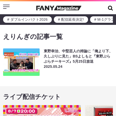
Menu
# ダブルインパクト2026
# 配信延長決定!
# M-1グラ
えりんぎの記事一覧
東野幸治、中堅芸人の持論に「俺より下、
久しぶりに見た」BSよしもと『東野ぶら
ぶらチーキーズ』5月25日放送
2025.05.24
ライブ配信チケット