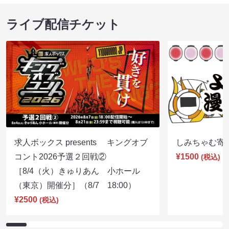
ライブ配信チケット
求人ボックス presents キングオブ
しみちゃむ寄席（
コント2026予選２回戦②
¥1500
(税込)
［8/4（火）きゅりあん 小ホール
（東京）開催分］（8/7 18:00）
¥2500
(税込)