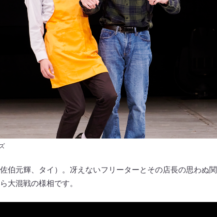
ズ
佐伯元輝、タイ）。冴えないフリーターとその店長の思わぬ関
ら大混戦の様相です。