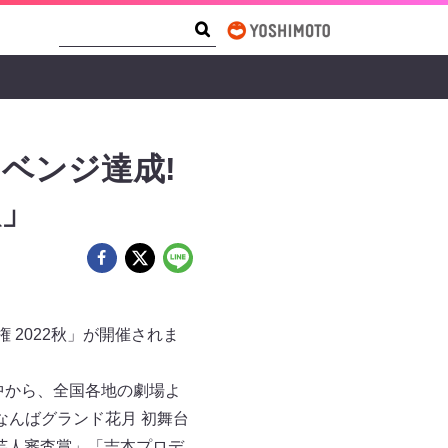
Search Form
Search
ベンジ達成!
秋」
 2022秋」が開催されま
中から、全国各地の劇場よ
なんばグランド花月 初舞台
「芸人審査賞」「吉本プロデ