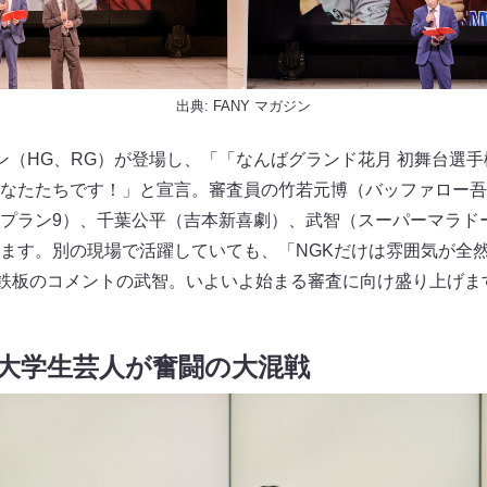
出典:
FANY マガジン
（HG、RG）が登場し、「「なんばグランド花月 初舞台選手権
なたたちです！」と宣言。審査員の竹若元博（バッファロー吾
プラン9）、千葉公平（吉本新喜劇）、武智（スーパーマラド
ます。別の現場で活躍していても、「NGKだけは雰囲気が全
と鉄板のコメントの武智。いよいよ始まる審査に向け盛り上げま
大学生芸人が奮闘の大混戦