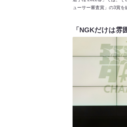
ューサー審査賞」の3賞を
「NGKだけは雰