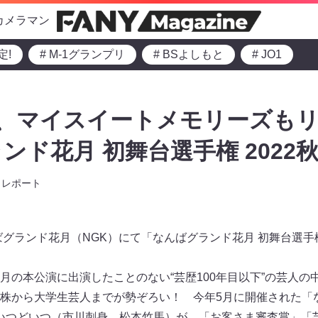
カメラマン
定!
# M-1グランプリ
# BSよしもと
# JO1
冠、マイスイートメモリーズもリ
ンド花月 初舞台選手権 2022
レポート
ばグランド花月（NGK）にて「なんばグランド花月 初舞台選手権
月の本公演に出演したことのない“芸歴100年目以下”の芸人の
株から大学生芸人までが勢ぞろい！ 今年5月に開催された「
、そいつどいつ（市川刺身、松本竹馬）が、「お客さま審査賞」