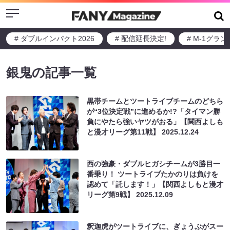
Menu
# ダブルインパクト2026
# 配信延長決定!
# M-1グラ
銀鬼の記事一覧
黒帯チームとツートライブチームのどちら
が“3位決定戦”に進めるか!?「タイマン勝
負にやたら強いヤツがおる」【関西よしも
と漫才リーグ第11戦】
2025.12.24
西の強豪・ダブルヒガシチームが3勝目一
番乗り！ ツートライブたかのりは負けを
認めて「託します！」【関西よしもと漫才
リーグ第9戦】
2025.12.09
釈迦虎がツートライブに、ぎょうぶがスー