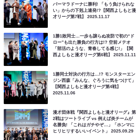
パーマラドーナに勝利! 「もう負けられな
い」からの下剋上連発!?【関西よしもと漫
才リーグ第7戦】
2025.11.17
1勝1敗同士…一歩も譲らぬ攻防で初の“ド
ロー”も出た勝負の行方は!? 空前メテオ
「部活のような、青春してる感じ!」【関
西よしもと漫才リーグ第6戦】
2025.11.11
1勝同士対決の行方は…!? モンスターエン
ジン西森「みんな、ぐろうに気をつけて」
【関西よしもと漫才リーグ第4戦】
2025.11.06
漫才団体戦『関西よしもと漫才リーグ』第
2戦はツートライブ vs 例えば炎チームが
名勝負! 「これはガチやぞ…」「ホンマに
ヒリヒリするいいイベント」
2025.09.29