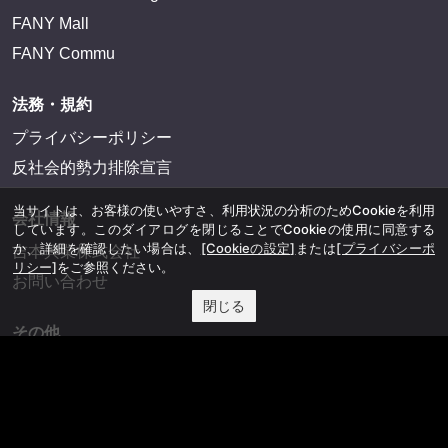
FANY Mall
FANY Commu
法務・規約
プライバシーポリシー
反社会的勢力排除宣言
当サイトは、お客様の使いやすさ、利用状況の分析のためCookieを利用
会社情報
しています。このダイアログを閉じることでCookieの使用に同意する
か、詳細を確認したい場合は、
[Cookieの設定]
または
[プライバシーポ
吉本興業株式会社
リシー]
をご参照ください。
お問い合わせ
閉じる
その他
よしもとニュースセンターアーカイブ