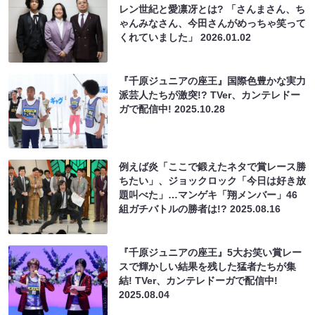
レン世紀と愛凛冴とは? 「さんまさん、ち
ゃんみなさん、今田さんがめっちゃ笑って
くれていました」
2026.01.02
『千原ジュニアの座王』国際色豊かな実力
派芸人たちが激突!? TVer、カンテレドー
ガで配信中!
2025.10.28
例えば炎「ここで鍛えたネタで賞レース勝
ちたい」、ジョックロック「今日は好き放
題叫べた」…マンゲキ「翔メンバー」46
組ガチバトルの勝者は!?
2025.08.16
『千原ジュニアの座王』5大お笑い賞レー
スで輝かしい結果を残した猛者たちが集
結! TVer、カンテレドーガで配信中!
2025.08.04