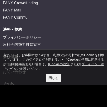
FANY Crowdfunding
FANY Mall
FANY Commu
法務・規約
プライバシーポリシー
反社会的勢力排除宣言
当サイトは、お客様の使いやすさ、利用状況の分析のためCookieを利用
会社情報
しています。このダイアログを閉じることでCookieの使用に同意する
か、詳細を確認したい場合は、
[Cookieの設定]
または
[プライバシーポ
吉本興業株式会社
リシー]
をご参照ください。
お問い合わせ
閉じる
その他
よしもとニュースセンターアーカイブ