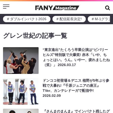
Menu
# ダブルインパクト2026
# 配信延長決定!
# M-1グラ
グレン世紀の記事一覧
“東京進出”たくろう卒業公演は“ビバリー
ヒルズ”特別版で大爆笑! 赤木「いや、ち
ょっとはい。うん。いやー、疲れましたね
（笑）」
2026.03.17
ドンココ初登場＆デニス 植野が5年ぶり参
戦で大暴れ!『千原ジュニアの座王』
TVer、カンテレドーガで配信中!
2026.02.09
『さんまのまんま』でインパクト残したグ