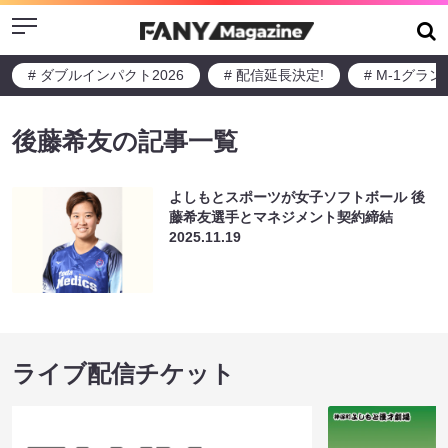
Menu
# ダブルインパクト2026
# 配信延長決定!
# M-1グラ
後藤希友の記事一覧
よしもとスポーツが女子ソフトボール 後
藤希友選手とマネジメント契約締結
2025.11.19
ライブ配信チケット