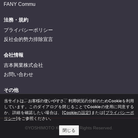
FANY Commu
法務・規約
プライバシーポリシー
反社会的勢力排除宣言
会社情報
吉本興業株式会社
お問い合わせ
その他
よしもとニュースセンターアーカイブ
当サイトは、お客様の使いやすさ、利用状況の分析のためCookieを利用
しています。このダイアログを閉じることでCookieの使用に同意する
か、詳細を確認したい場合は、
[Cookieの設定]
または
[プライバシーポ
リシー]
をご参照ください。
©YOSHIMOTO KOGYO, All Rights Reserved.
閉じる