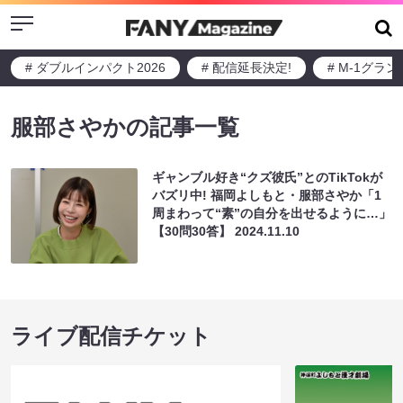
Menu
# ダブルインパクト2026
# 配信延長決定!
# M-1グラ
服部さやかの記事一覧
ギャンブル好き“クズ彼氏”とのTikTokが
バズリ中! 福岡よしもと・服部さやか「1
周まわって“素”の自分を出せるように…」
【30問30答】
2024.11.10
ライブ配信チケット