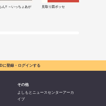
ちん!! ～いっちょあが
見取り図ポッセ
 IDに登録・ログインする
その他
よしもとニュースセンターアーカ
イブ