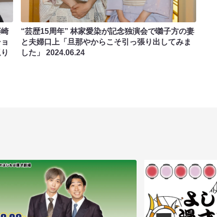
藤崎
“芸歴15周年” 林家愛染が記念独演会で囃子方の妻
ショ
と夫婦口上「旦那やからこそ引っ張り出してみま
返り
した」
2024.06.24