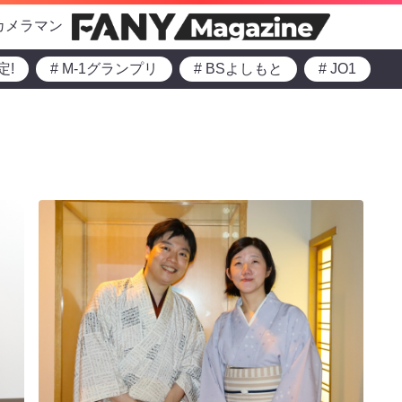
カメラマン
定!
# M-1グランプリ
# BSよしもと
# JO1