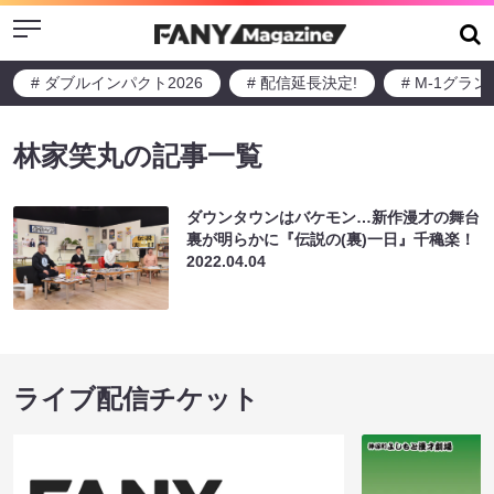
Menu
# ダブルインパクト2026
# 配信延長決定!
# M-1グラ
林家笑丸の記事一覧
ダウンタウンはバケモン…新作漫才の舞台
裏が明らかに『伝説の(裏)一日』千穐楽！
2022.04.04
ライブ配信チケット