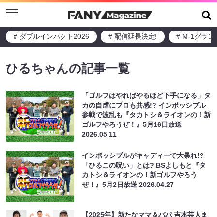
Menu
# ダブルインパクト2026
# 配信延長決定!
# M-1グラ
ひるちゃんの記事一覧
「ゴルフはやればやるほど下手になる」タ
カの自虐にプロも共感!? インポッシブル
参戦で波乱も『タカトシ＆ライオンの！新
ゴルフやろうぜ！』5月16日放送
2026.05.11
インポッシブルがキャディーで大暴れ!?
「ひるこの呪い」とは? BSよしもと『タ
カトシ＆ライオンの！新ゴルフやろう
ぜ！』5月2日放送
2026.04.27
【2025年】新たなママ＆パパ 吉本芸人ま