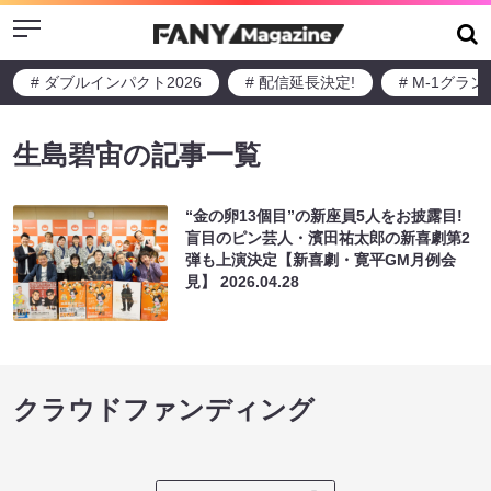
Menu
# ダブルインパクト2026
# 配信延長決定!
# M-1グラ
生島碧宙の記事一覧
“金の卵13個目”の新座員5人をお披露目!
盲目のピン芸人・濱田祐太郎の新喜劇第2
弾も上演決定【新喜劇・寛平GM月例会
見】
2026.04.28
クラウドファンディング