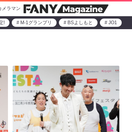
カメラマン
定!
# M-1グランプリ
# BSよしもと
# JO1