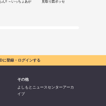
ちん!! ～いっちょあが
見取り図ポッセ
 IDに登録・ログインする
その他
よしもとニュースセンターアーカ
イブ