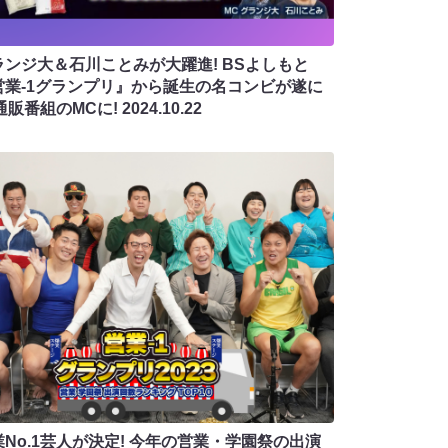
ランジ大＆石川ことみが大躍進! BSよしもと
営業-1グランプリ』から誕生の名コンビが遂に
通販番組のMCに!
2024.10.22
業No.1芸人が決定! 今年の営業・学園祭の出演