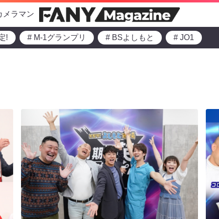
カメラマン
定!
# M-1グランプリ
# BSよしもと
# JO1