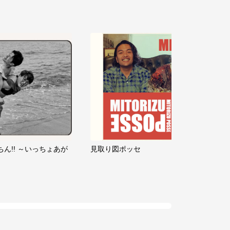
ちん!! ～いっちょあが
見取り図ポッセ