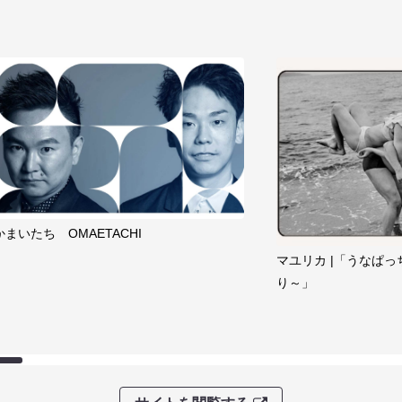
かまいたち OMAETACHI
マユリカ |「うなぱっ
り～」