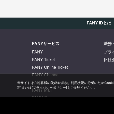
FANY IDとは
FANYサービス
法務
FANY
プラ
FANY Ticket
反社
FANY Online Ticket
FANY Channel
FANY Crowdfunding
当サイトは、お客様の使いやすさ、利用状況の分析のためCook
定]
または
[プライバシーポリシー]
をご参照ください。
FANY Mall
FANY Commu