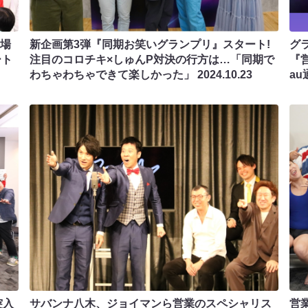
現場
新企画第3弾『同期お笑いグランプリ』スタート!
グ
ート
注目のコロチキ×しゅんP対決の行方は…「同期で
『
わちゃわちゃできて楽しかった」
2024.10.23
au
突入
サバンナ八木、ジョイマンら営業のスペシャリス
営