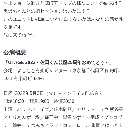
村上ショージ師匠とほぼアドリブの様なコントの結末は？
黒沢ちゃんとの初セッションはいかに！？
このユニットLIVE面白いか面白くないかはあなたの感受性
次第です！
観に来てね(^^)
公演概要
「UTAGE 2022～佐田くん芸歴25周年おめでとう～」
会場：よしもと有楽町シアター（東京都千代田区有楽町1-
10-1 有楽町ビル2F）
日程: 2022年5月3日（火）※オンライン配信有り
開場18:30 開演19:00 終演20:30
出演：バッドボーイズ／鈴木砂羽／ガリットチュウ 熊谷茶
／どりあんず 堤／森三中 黒沢かずこ／平成ノブシコブ
シ 徳井／てつみち／ラフ・コントロール 重岡／ゆったり