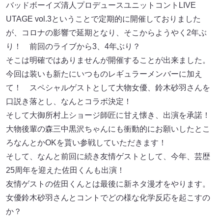
バッドボーイズ清人プロデュースユニットコントLIVE
UTAGE vol.3ということで定期的に開催しておりました
が、コロナの影響で延期となり、そこからようやく2年ぶ
り！ 前回のライブから3、4年ぶり？
そこは明確ではありませんが開催することが出来ました。
今回は装いも新たにいつものレギュラーメンバーに加え
て！ スペシャルゲストとして大物女優、鈴木砂羽さんを
口説き落とし、なんとコラボ決定！
そして大御所村上ショージ師匠に甘え懐き、出演を承諾！
大物後輩の森三中黒沢ちゃんにも衝動的にお願いしたとこ
ろなんとかOKを貰い参戦していただきます！
そして、なんと前回に続き友情ゲストとして、今年、芸歴
25周年を迎えた佐田くんも出演！
友情ゲストの佐田くんとは最後に新ネタ漫才をやります。
女優鈴木砂羽さんとコントでどの様な化学反応を起こすの
か？