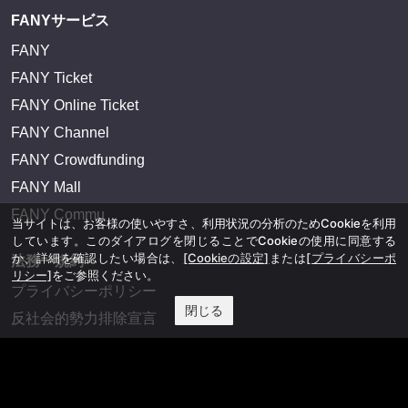
FANYサービス
FANY
FANY Ticket
FANY Online Ticket
FANY Channel
FANY Crowdfunding
FANY Mall
FANY Commu
当サイトは、お客様の使いやすさ、利用状況の分析のためCookieを利用
しています。このダイアログを閉じることでCookieの使用に同意する
か、詳細を確認したい場合は、
[Cookieの設定]
または
[プライバシーポ
法務・規約
リシー]
をご参照ください。
プライバシーポリシー
閉じる
反社会的勢力排除宣言
会社情報
吉本興業株式会社