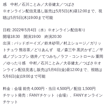
感 中村／石川ことみ／大谷健太／つばさ
※オンライン配信見逃し販売は5月5日(木)昼12:00まで、視
聴は5月5日(木)19:00まで可能
日程: 2022年5月4日（水）※オンライン配信有り
開場18:30 開演19:00 終演20:30
出演：バッドボーイズ／鈴木砂羽／村上ショージ／ガリッ
トチュウ 熊谷茶／どりあんず 堤／森三中 黒沢かずこ／平
成ノブシコブシ 徳井／てつみち／ラフ・コントロール 重岡
／ゆったり感 中村／石川ことみ／大谷健太／つばさ※オ
ンライン配信見逃し販売は5月6日(金)昼12:00まで、視聴は
5月6日(金)19:00まで可能
料金：会場 前売 4,000円・当日 4,500円／配信 1,500円
チケット発売：FANYチケット（会場）、FANYオンライン
チケット