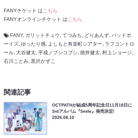
FANYチケット は
こちら
FANYオンラインチケット は
こちら
FANY
,
ガリットチュウ
,
てつみち
,
どりあんず
,
バッドボ
ーイズ
,
ゆったり感
,
よしもと有楽町シアター
,
ラフコントロ
ール
,
大谷健太
,
平成ノブシコブシ
,
徳井健太
,
村上ショージ
,
石川ことみ
,
黒沢かずこ
関連記事
OCTPATHが結成5周年記念日11月18日に
3rdアルバム『5mile』発売決定!
2026.08.10