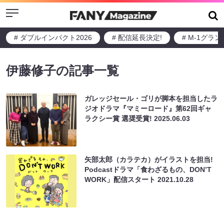
Menu
# ダブルインパクト2026
# 配信延長決定!
# M-1グラ
伊藤修子の記事一覧
ガレッジセール・ゴリが脚本を担当したラ
ジオドラマ『マミーロード』第62回ギャ
ラクシー賞 選奨受賞!
2025.06.03
⽮部太郎（カラテカ）がイラストを担当!
Podcastドラマ「⾷わざるもの、DONʼT
WORK」配信スタート
2021.10.28