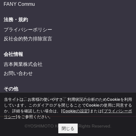
FANY Commu
法務・規約
プライバシーポリシー
反社会的勢力排除宣言
会社情報
吉本興業株式会社
お問い合わせ
その他
よしもとニュースセンターアーカイブ
当サイトは、お客様の使いやすさ、利用状況の分析のためCookieを利用
しています。このダイアログを閉じることでCookieの使用に同意する
か、詳細を確認したい場合は、
[Cookieの設定]
または
[プライバシーポ
リシー]
をご参照ください。
©YOSHIMOTO KOGYO, All Rights Reserved.
閉じる