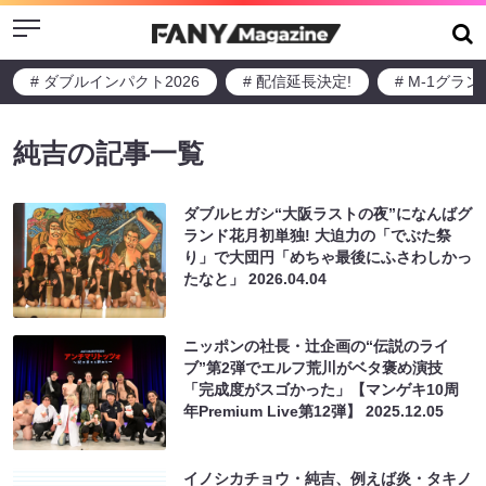
Menu
# ダブルインパクト2026
# 配信延長決定!
# M-1グラ
純吉の記事一覧
ダブルヒガシ“大阪ラストの夜”になんばグ
ランド花月初単独! 大迫力の「でぶた祭
り」で大団円「めちゃ最後にふさわしかっ
たなと」
2026.04.04
ニッポンの社長・辻企画の“伝説のライ
ブ”第2弾でエルフ荒川がベタ褒め演技
「完成度がスゴかった」【マンゲキ10周
年Premium Live第12弾】
2025.12.05
イノシカチョウ・純吉、例えば炎・タキノ