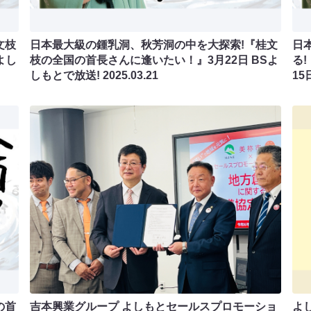
文枝
日本最大級の鍾乳洞、秋芳洞の中を大探索!『桂文
日
よし
枝の全国の首長さんに逢いたい！』3月22日 BSよ
る
しもとで放送!
2025.03.21
15
の首
吉本興業グループ よしもとセールスプロモーショ
よ