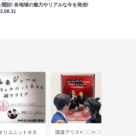
を開設! 各地域の魅⼒やリアルな今を発信!
3.08.31
そりユニットネタ
国道アリス×〇〇×〇〇スリーマンラ