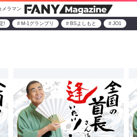
カメラマン
定!
# M-1グランプリ
# BSよしもと
# JO1