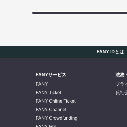
FANY IDとは
FANYサービス
法務
FANY
プラ
FANY Ticket
反社
FANY Online Ticket
FANY Channel
FANY Crowdfunding
FANY Mall