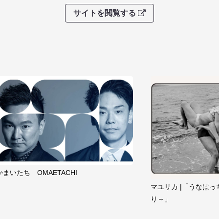
サイトを閲覧する
かまいたち OMAETACHI
マユリカ |「うなぱっ
り～」