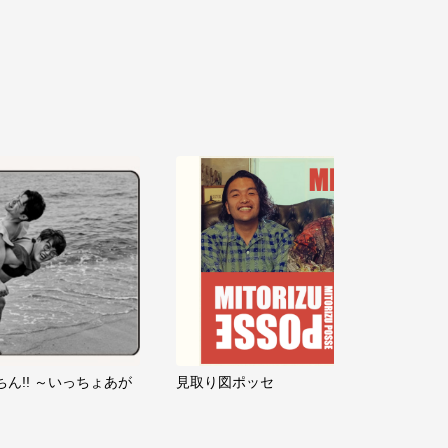
ちん!! ～いっちょあが
見取り図ポッセ