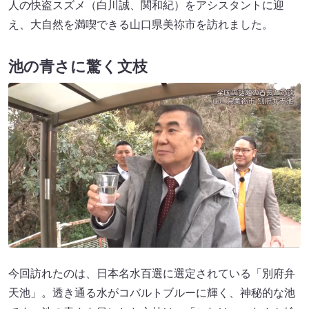
人の快盗スズメ（白川誠、関和紀）をアシスタントに迎
え、大自然を満喫できる山口県美祢市を訪れました。
池の青さに驚く文枝
今回訪れたのは、日本名水百選に選定されている「別府弁
天池」。透き通る水がコバルトブルーに輝く、神秘的な池