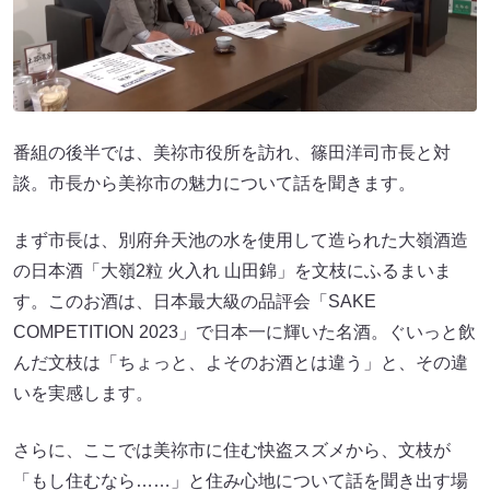
番組の後半では、美祢市役所を訪れ、篠田洋司市長と対
談。市長から美祢市の魅力について話を聞きます。
まず市長は、別府弁天池の水を使用して造られた大嶺酒造
の日本酒「大嶺2粒 火入れ 山田錦」を文枝にふるまいま
す。このお酒は、日本最大級の品評会「SAKE
COMPETITION 2023」で日本一に輝いた名酒。ぐいっと飲
んだ文枝は「ちょっと、よそのお酒とは違う」と、その違
いを実感します。
さらに、ここでは美祢市に住む快盗スズメから、文枝が
「もし住むなら……」と住み心地について話を聞き出す場