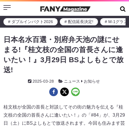
Menu
# ダブルインパクト2026
# 配信延長決定!
# M-1グラ
日本名水百選・別府弁天池の謎にせ
まる!『桂文枝の全国の首長さんに逢
いたい！』3月29日 BSよしもとで放
送!
2025-03-28
ニュース
お知らせ
桂文枝が全国の首長と対談してその街の魅力を伝える『桂
文枝の全国の首長さんに逢いたい！』の「#84」が、3月29
日（土）にBSよしもとで放送されます。今回も住みます芸