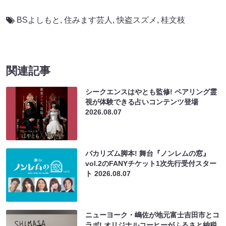
BSよしもと
,
住みます芸人
,
快盗スズメ
,
桂文枝
関連記事
シークエンスはやとも監修! ペアリング霊
視が体験できる占いコンテンツ登場
2026.08.07
バカリズム脚本! 舞台『ノンレムの窓』
vol.2のFANYチケット1次先行受付スター
ト
2026.08.07
ニューヨーク・嶋佐が地元富士吉田市とコ
ラボ! オリジナルコーヒーがふるさと納税