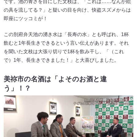
です。池の青さを目にした文枝は、「これは……なんか絵
の具を流してる？」と疑いの目を向け、快盗スズメからは
即座にツッコミが！
この別府弁天池の湧き水は「長寿の水」とも呼ばれ、1杯
飲むと1年長生きできるという言い伝えがあります。それ
を聞いた文枝は大張り切りで1杯を飲み干し、「（これ
で）1年、長生きできました！」と大喜びしました。
美祢市の名酒は「よそのお酒と違
う」！？