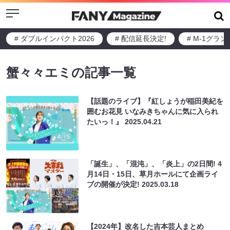
Menu
# ダブルインパクト2026
# 配信延長決定!
# M-1グラ
蟹々々エミの記事一覧
【話題のライブ】『紅しょうが稲田美紀を
囲むお花見 いなみきちゃんに気に入られ
たいっ！』
2025.04.21
「誕生」、「混沌」、「炎上」の2日間! 4
月14日・15日、草月ホールにて企画ライ
ブの開催が決定!
2025.03.18
【2024年】改名した吉本芸人まとめ