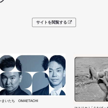
サイトを閲覧する
かまいたち OMAETACHI
マユリカ |「うなぱっ