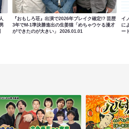
人
『おもしろ荘』出演で2026年ブレイク確定!? 芸歴
イ
男
3年でM-1準決勝進出の生姜猫「めちゃウケる漫才
に
】
ができたのが大きい」
2026.01.01
ー