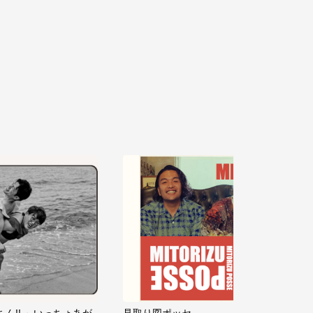
ちん!! ～いっちょあが
見取り図ポッセ