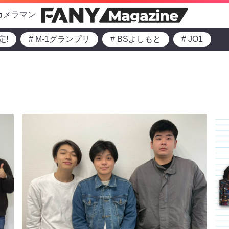
カメラマン
定!
# M-1グランプリ
# BSよしもと
# JO1