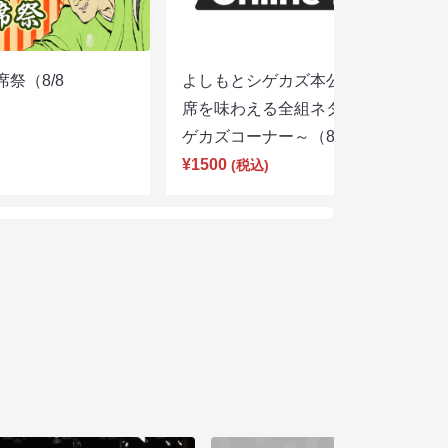
席祭（8/8
よしもとシゲカズ本公演～本気の寄
席を味わえる全組ネタと大阪名物シ
ゲカズコーナー～（8/8 13:30）
¥1500
(税込)