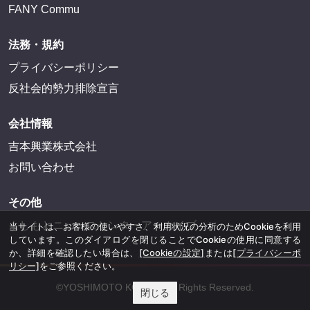
FANY Commu
法務・規約
プライバシーポリシー
反社会的勢力排除宣言
会社情報
吉本興業株式会社
お問い合わせ
その他
よしもとニュースセンターアーカイブ
当サイトは、お客様の使いやすさ、利用状況の分析のためCookieを利用
しています。このダイアログを閉じることでCookieの使用に同意する
か、詳細を確認したい場合は、
[Cookieの設定]
または
[プライバシーポ
リシー]
をご参照ください。
©YOSHIMOTO KOGYO, All Rights Reserved.
閉じる