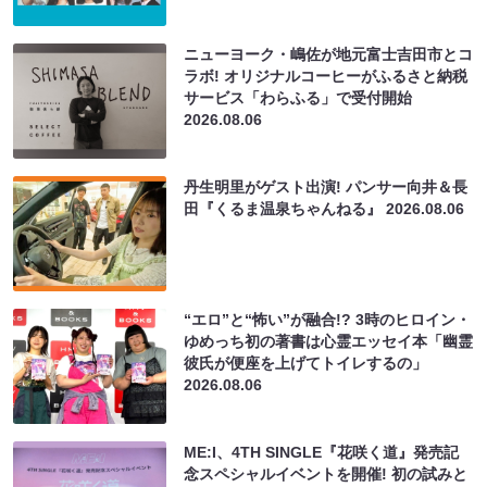
ニューヨーク・嶋佐が地元富士吉田市とコ
ラボ! オリジナルコーヒーがふるさと納税
サービス「わらふる」で受付開始
2026.08.06
丹生明里がゲスト出演! パンサー向井＆長
田『くるま温泉ちゃんねる』
2026.08.06
“エロ”と“怖い”が融合!? 3時のヒロイン・
ゆめっち初の著書は心霊エッセイ本「幽霊
彼氏が便座を上げてトイレするの」
2026.08.06
ME:I、4TH SINGLE『花咲く道』発売記
念スペシャルイベントを開催! 初の試みと