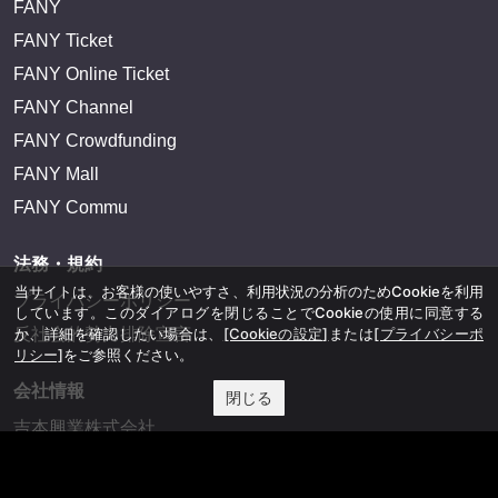
FANY
FANY Ticket
FANY Online Ticket
FANY Channel
FANY Crowdfunding
FANY Mall
FANY Commu
法務・規約
当サイトは、お客様の使いやすさ、利用状況の分析のためCookieを利用
プライバシーポリシー
しています。このダイアログを閉じることでCookieの使用に同意する
反社会的勢力排除宣言
か、詳細を確認したい場合は、
[Cookieの設定]
または
[プライバシーポ
リシー]
をご参照ください。
会社情報
閉じる
吉本興業株式会社
お問い合わせ