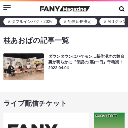
Menu
# ダブルインパクト2026
# 配信延長決定!
# M-1グラ
桂あおばの記事一覧
ダウンタウンはバケモン…新作漫才の舞台
裏が明らかに『伝説の(裏)一日』千穐楽！
2022.04.04
ライブ配信チケット