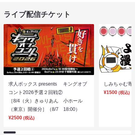
ライブ配信チケット
求人ボックス presents キングオブ
しみちゃむ寄席（
コント2026予選２回戦②
¥1500
(税込)
［8/4（火）きゅりあん 小ホール
（東京）開催分］（8/7 18:00）
¥2500
(税込)