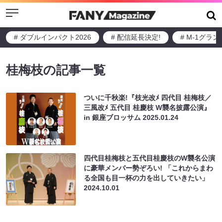
Menu
# ダブルインパクト2026
# 配信延長決定!
# M-1グラ
桂梅枝の記事一覧
ついに千秋楽!『枝光改ﾒ 四代目 桂梅枝／
三風改ﾒ 五代目 桂慶枝 W襲名披露公演』
in 銀座ブロッサム
2025.01.24
四代目桂梅枝と五代目桂慶枝のW襲名公演
に豪華メンバー勢ぞろい! 「これからまわ
る全国も目一杯の力を出していきたい」
2024.10.01