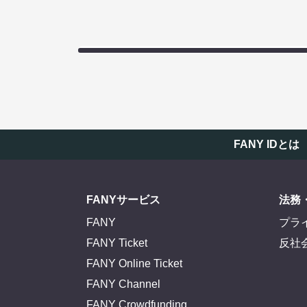
FANY IDとは
FANYサービス
法務
FANY
プラ
FANY Ticket
反社
FANY Online Ticket
FANY Channel
FANY Crowdfunding