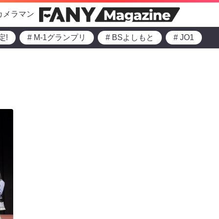
カメラマン
定!
# M-1グランプリ
# BSよしもと
# JO1