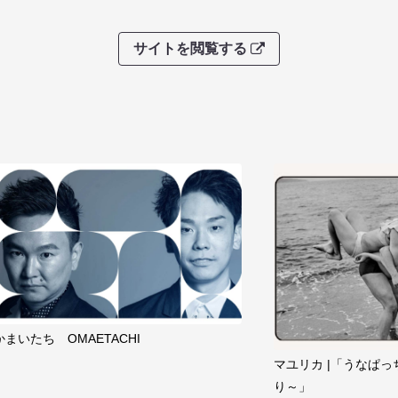
サイトを閲覧する
かまいたち OMAETACHI
マユリカ |「うなぱっ
り～」