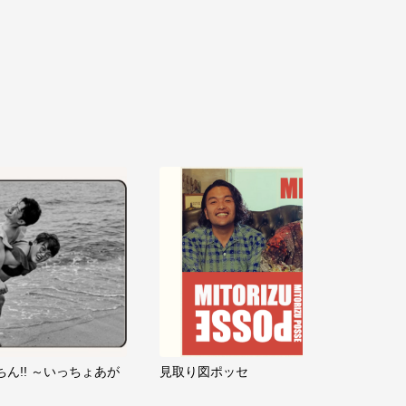
ちん!! ～いっちょあが
見取り図ポッセ