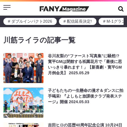
Menu
# ダブルインパクト2026
# 配信延長決定!
# M-1グラ
川筋ライラの記事一覧
谷川友梨の“ファースト写真集”に騒然!?
寛平GMは閉館する祇園花月で「最後に思
いっきり暴れます！」【新喜劇・寛平GM
月例会見】
2025.05.29
子どもたちの一生懸命の漫才＆ダンスに拍
手喝采! 『よしもと放課後クラブ発表ステ
ージ』開催
2024.05.03
吉田ヒロの芸歴40周年記念公演 10月24日