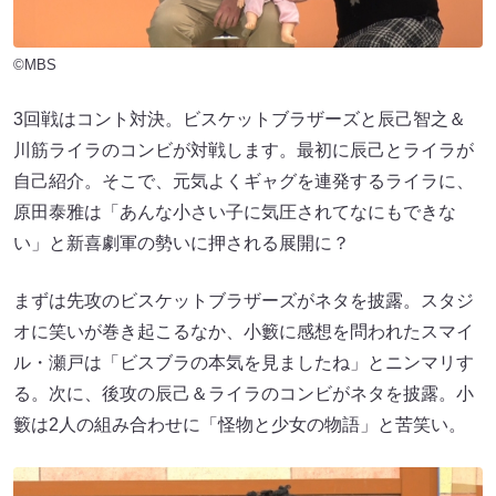
©MBS
3回戦はコント対決。ビスケットブラザーズと辰己智之＆
川筋ライラのコンビが対戦します。最初に辰己とライラが
自己紹介。そこで、元気よくギャグを連発するライラに、
原田泰雅は「あんな小さい子に気圧されてなにもできな
い」と新喜劇軍の勢いに押される展開に？
まずは先攻のビスケットブラザーズがネタを披露。スタジ
オに笑いが巻き起こるなか、小籔に感想を問われたスマイ
ル・瀬戸は「ビスブラの本気を見ましたね」とニンマリす
る。次に、後攻の辰己＆ライラのコンビがネタを披露。小
籔は2人の組み合わせに「怪物と少女の物語」と苦笑い。