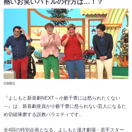
熱いお笑いバトルの行方は…！？
©MBS
『よしもと新喜劇NEXT～小籔千豊には怒られたくない
～』は、新喜劇座員が小籔千豊に怒られない芸人になるた
め切磋琢磨する説教バラエティです。
全4回の特別企画となる、よしもと漫才劇場・若手スター