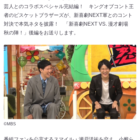
芸人とのコラボスペシャル完結編！ キングオブコント王
者のビスケットブラザーズが、新喜劇NEXT軍とのコント
対決で本気ネタを披露！ 「新喜劇NEXT VS. 漫才劇場
秋の陣！」後編をお送りします。
©MBS
番組ファンを公言するスマイル・瀬戸洋祐を交え、小籔ら