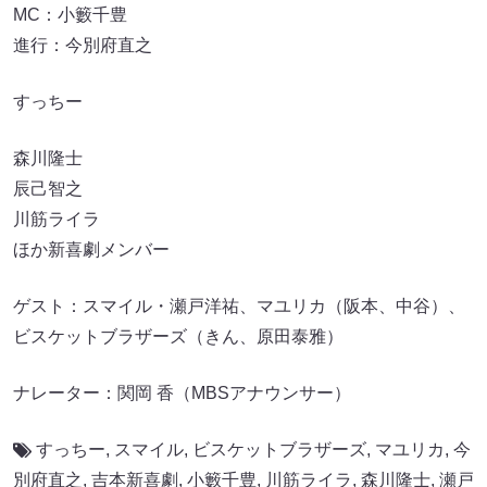
MC：小籔千豊
進行：今別府直之
すっちー
森川隆士
辰己智之
川筋ライラ
ほか新喜劇メンバー
ゲスト：スマイル・瀬戸洋祐、マユリカ（阪本、中谷）、
ビスケットブラザーズ（きん、原田泰雅）
ナレーター：関岡 香（MBSアナウンサー）
すっちー
,
スマイル
,
ビスケットブラザーズ
,
マユリカ
,
今
別府直之
,
吉本新喜劇
,
小籔千豊
,
川筋ライラ
,
森川隆士
,
瀬戸