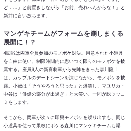
ど……」と前置きしながら「お前、売れへんからな！」と
新井に言い放ちます。
マンゲキチームがフォームを崩しまくる
展開に！？
4回戦は両軍全員参加のモノボケ対決。用意された小道具
を自由に使い、制限時間内に思いつく限りのモノボケを披
露する。座員8人の新喜劇軍から先陣をきった森川隆士
は、カップルのデートシーンを演じながら、モノボケを披
露。小籔は「そうやろうと思った」と爆笑し、マユリカ・
中谷は「俳優の部分が出過ぎ」と大笑い。一同が総ツッコ
ミをします。
そこから、両軍が次々に即興モノボケを繰り出すも、同じ
小道具を使って果敢にボケる森川にマンゲキチームも爆