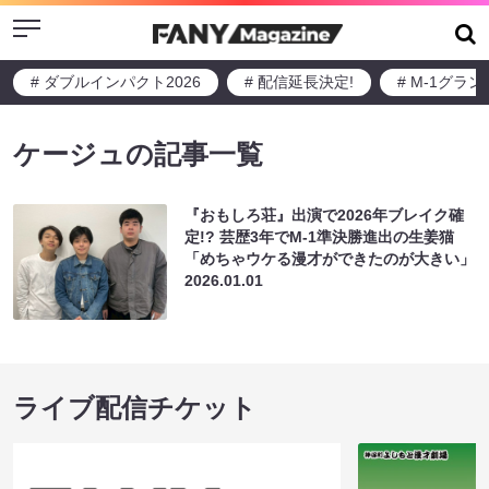
Menu
# ダブルインパクト2026
# 配信延長決定!
# M-1グラ
ケージュの記事一覧
『おもしろ荘』出演で2026年ブレイク確
定!? 芸歴3年でM-1準決勝進出の生姜猫
「めちゃウケる漫才ができたのが大きい」
2026.01.01
ライブ配信チケット