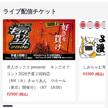
ライブ配信チケット
求人ボックス presents キングオブ
しみちゃむ寄席（
コント2026予選２回戦②
¥1500
(税込)
［8/4（火）きゅりあん 小ホール
（東京）開催分］（8/7 18:00）
¥2500
(税込)