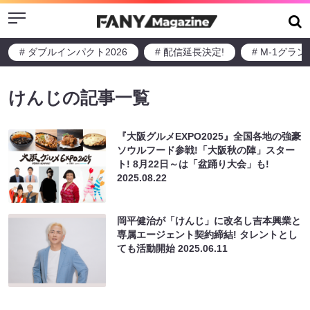
Menu
# ダブルインパクト2026
# 配信延長決定!
# M-1グラ
けんじの記事一覧
『大阪グルメEXPO2025』全国各地の強豪
ソウルフード参戦!「大阪秋の陣」スター
ト! 8月22日～は「盆踊り大会」も!
2025.08.22
岡平健治が「けんじ」に改名し吉本興業と
専属エージェント契約締結! タレントとし
ても活動開始
2025.06.11