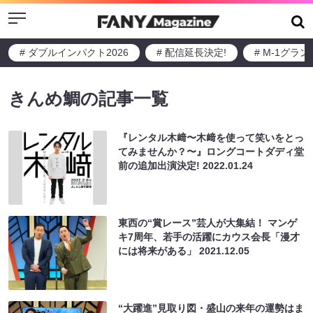
Menu
# ダブルインパクト2026
# 配信延長決定!
# M-1グラ
きんめ鯛の記事一覧
『レンタル木﨑〜木﨑を使って笑いをとっ
てみませんか？〜』ロングコートダディ堂
前の追加出演決定!
2022.01.24
東西の“賞レース”芸人が大集結！ マンゲ
キ7周年、若手の活躍にカウス会長「漫才
には将来がある」
2021.12.05
“大躍進”見取り図・盛山の来年の運勢はま