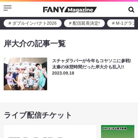
Menu
# ダブルインパクト2026
# 配信延長決定!
# M-1グラ
岸大介の記事一覧
スチャダラパーが今年もコヤソニに参戦!
太秦の休憩時間だった岸大介も乱入!!
2023.09.18
ライブ配信チケット