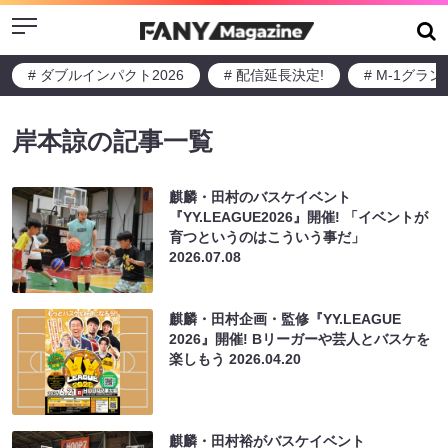
Menu
# ダブルインパクト2026
# 配信延長決定!
# M-1グラ
岸本諒の記事一覧
麒麟・田村のバスケイベント
『YY.LEAGUE2026』開催! 「イベントが
育つというのはこういう事だ」
2026.07.08
麒麟・田村企画・監修『YY.LEAGUE
2026』開催! Bリーガーや芸人とバスケを
楽しもう
2026.04.20
麒麟・田村裕がバスケイベント