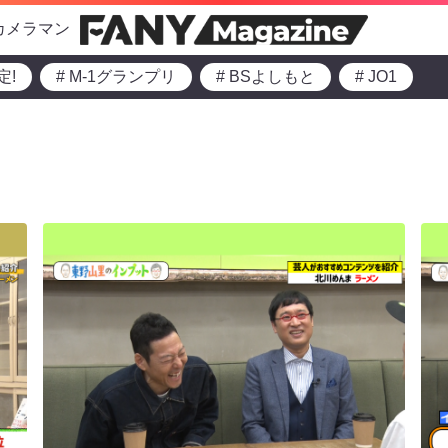
カメラマン
定!
# M-1グランプリ
# BSよしもと
# JO1