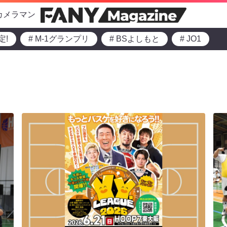
カメラマン
定!
# M-1グランプリ
# BSよしもと
# JO1