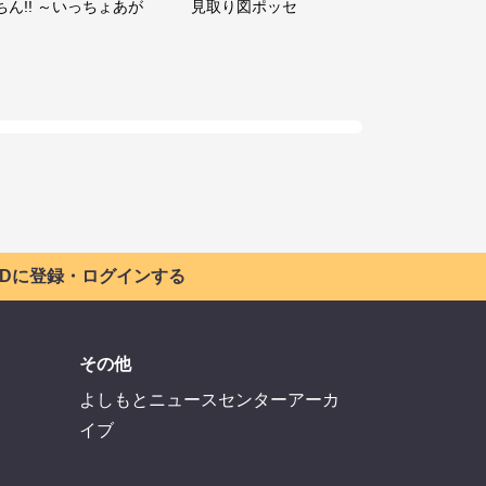
ちん!! ～いっちょあが
見取り図ポッセ
 IDに登録・ログインする
その他
よしもとニュースセンターアーカ
イブ