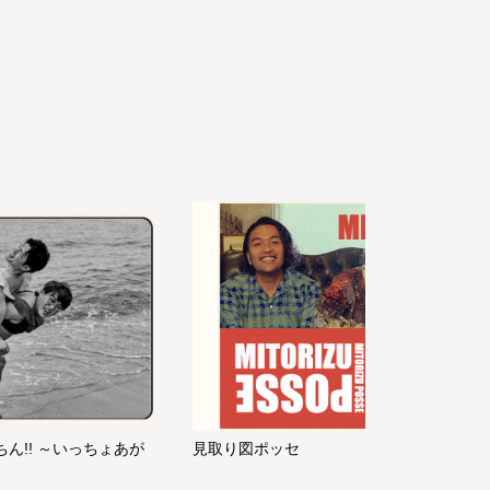
ちん!! ～いっちょあが
見取り図ポッセ