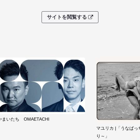
サイトを閲覧する
かまいたち OMAETACHI
マユリカ |「うなぱっ
り～」