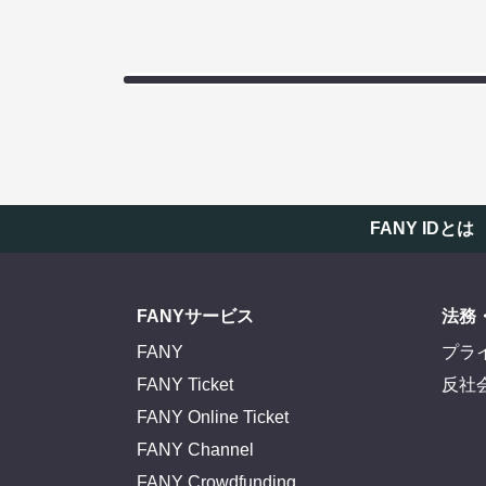
FANY IDとは
FANYサービス
法務
FANY
プラ
FANY Ticket
反社
FANY Online Ticket
FANY Channel
FANY Crowdfunding