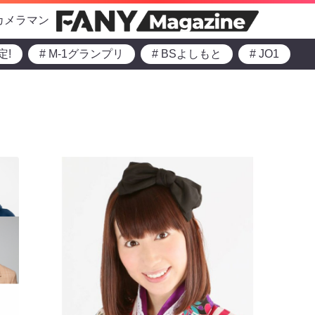
カメラマン
定!
# M-1グランプリ
# BSよしもと
# JO1