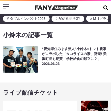
Menu
# ダブルインパクト2026
# 配信延長決定!
# M-1グラ
小鈴木の記事一覧
“愛知県住みます芸人”小鈴木×トマト農家
がコラボした「タコライスの素」発売! 美
浜町長も絶賛「学校給食の献立に？」
2026.06.23
ライブ配信チケット