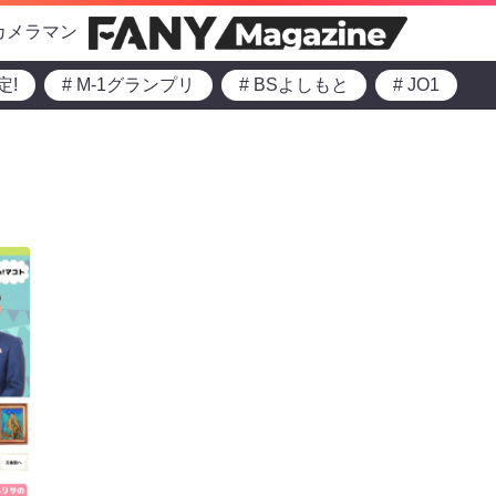
カメラマン
定!
# M-1グランプリ
# BSよしもと
# JO1