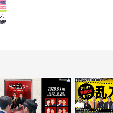
プ、
催!