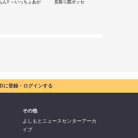
ちん!! ～いっちょあが
見取り図ポッセ
 IDに登録・ログインする
その他
よしもとニュースセンターアーカ
イブ