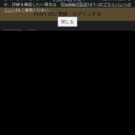
FANY IDとは
か、詳細を確認したい場合は、
[Cookieの設定]
または
[プライバシーポ
リシー]
をご参照ください。
FANY IDに登録・ログインする
閉じる
FANYサービス
FANY
FANY Ticket
FANY Online Ticket
FANY Channel
FANY Crowdfunding
FANY Mall
FANY Commu
法務・規約
プライバシーポリシー
反社会的勢力排除宣言