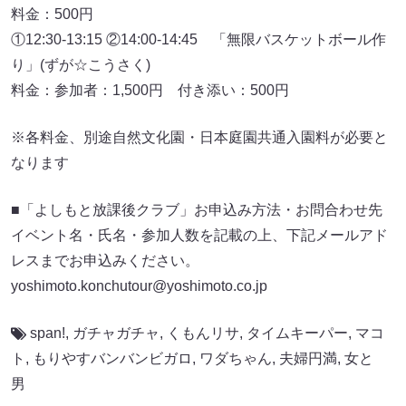
料金：500円
①12:30-13:15 ②14:00-14:45 「無限バスケットボール作
り」(ずが☆こうさく)
料金：参加者：1,500円 付き添い：500円
※各料金、別途自然文化園・日本庭園共通入園料が必要と
なります
■「よしもと放課後クラブ」お申込み方法・お問合わせ先
イベント名・氏名・参加人数を記載の上、下記メールアド
レスまでお申込みください。
yoshimoto.konchutour@yoshimoto.co.jp
span!
,
ガチャガチャ
,
くもんリサ
,
タイムキーパー
,
マコ
ト
,
もりやすバンバンビガロ
,
ワダちゃん
,
夫婦円満
,
女と
男