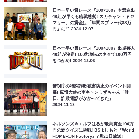
日本一早い賞レース『100×100』本選進出
40組が早くも臨戦態勢! スカチャン・ヤジ
マリー。の賞金は「年間スプレー代88万
円」に!?
2024.12.07
日本一早い賞レース『100×100』出場芸人
40組が決定! 100秒刻みのネタで100万円
をつかめ!
2024.12.06
警視庁の特殊詐欺被害防止のイベント開
催! 広報大使の南キャンしずちゃん「昨
日、詐欺電話がかかってきた」
2024.11.18
ネルソンズ＆エルフはるが最高賞金100万
円の新クイズに挑戦! BSよしもと『World
HOMERUN Factory』7月21日放送!