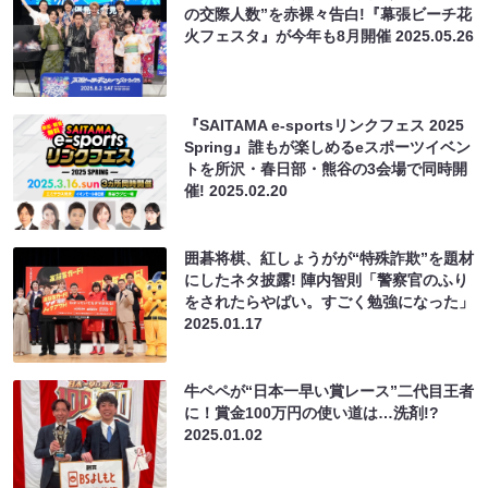
の交際人数”を赤裸々告白!『幕張ビーチ花
火フェスタ』が今年も8月開催
2025.05.26
『SAITAMA e-sportsリンクフェス 2025
Spring』誰もが楽しめるeスポーツイベン
トを所沢・春日部・熊谷の3会場で同時開
催!
2025.02.20
囲碁将棋、紅しょうがが“特殊詐欺”を題材
にしたネタ披露! 陣内智則「警察官のふり
をされたらやばい。すごく勉強になった」
2025.01.17
牛ペペが“日本一早い賞レース”二代目王者
に！賞金100万円の使い道は…洗剤!?
2025.01.02