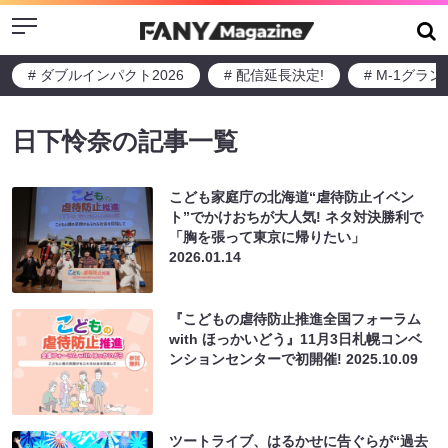
Menu
# ダブルインパクト2026
# 配信延長決定!
# M-1グラ
日下怜奈の記事一覧
こども家庭庁の北海道“虐待防止イベン
ト”でかけおちが大人気! ネタ対決勝利で
「胸を張って東京に帰りたい」
2026.01.14
『こどもの虐待防止推進全国フォーラム
with ほっかいどう』11月3日札幌コンベ
ンションセンターで初開催!
2025.10.09
ツートライブ、はるかせに告ぐらが“過去