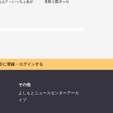
ちん!! ～いっちょあが
見取り図ポッセ
 IDに登録・ログインする
その他
よしもとニュースセンターアーカ
イブ