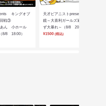
sents キングオブ
天才ピアニストpresentsすっぴん眼
選２回戦③
鏡～大喜利ガールズ避暑地を目指さ
りあん 小ホール
ず大暴れ～（8/8 20:45）
/8 18:00）
¥1500
(税込)