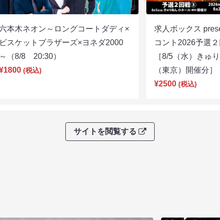
六本木ネオン～ロングコートダディ×
求人ボックス pre
ビスケットブラザーズ×ヨネダ2000
コント2026予
～（8/8 20:30）
［8/5（水）きゅ
¥1800
（東京）開催分］（8
(税込)
¥2500
(税込)
サイトを閲覧する