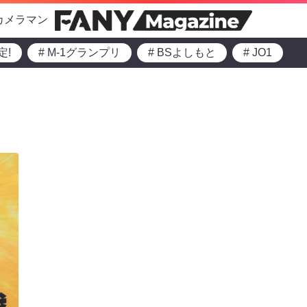
カメラマン
定!
# M-1グランプリ
# BSよしもと
# JO1