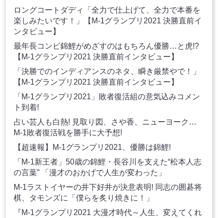
ロングコートダディ「全力で仕上げて、全力で本番を
楽しみたいです！」【M-1グランプリ2021 決勝直前イ
ンタビュー】
最年長コンビ錦鯉がめざすのはもちろん優勝…と虎!?
【M-1グランプリ2021 決勝直前インタビュー】
「決勝でのインディアンスのネタ、瞬き厳禁やで！」
【M-1グランプリ2021 決勝直前インタビュー】
「M-1グランプリ2021」敗者復活組の意気込みコメン
ト到着!
占い芸人も白熱! 見取り図、さや香、ニューヨーク…
M-1敗者復活戦を勝手に大予想!
【超速報】M-1グランプリ2021、優勝は錦鯉!
「M-1新王者」50歳の錦鯉・長谷川を支えた“松本人志
の言葉” 「漫才のおかげで人生が変わった」
M-1ラストイヤーの井下好井が決意表明! 同志の囲碁将
棋、タモンズに「僕らを炙り焼きに！」
『M-1グランプリ2021 大漫才時代～人生、変えてくれ