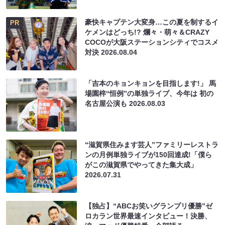
豪快キャプテン大変身…この夏を制するイ
PR
ケメンはどっち!? 爛々・萌々＆CRAZY
COCOが大阪ステーションシティでコスメ
対決
2026.08.04
「吉本のキョンキョンを目指します!」 馬
場園梓“恒例”の単独ライブ、今年は 初の
名古屋公演も
2026.08.03
“滋賀県住みます芸人”ファミリーレストラ
ンの月例単独ライブが150回達成!「僕ら
がこの滋賀県でやってきた集大成」
2026.07.31
【独占】“ABCお笑いグランプリ優勝”ゼ
ロカラン世界最速インタビュー！決勝、