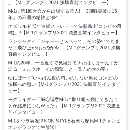
」【M-1グランプリ2021 決勝直前インタビュー】
M-1に第1回大会から出場する芸人! 「3回戦突破に15
年」の不屈の精神と“夢”
オズワルド “3年連続ストレートで決勝進出”コンビの目
標は!?【M-1グランプリ2021 決勝直前インタビュー】
ランジャタイ「シャーっとスベって、その勢いでたま
たま飛び上がれたのが今」【M-1グランプリ2021 決勝
直前インタビュー】
M-1の20年…一番近くで見続けてきたはりけ〜んずが
語る「ミルクボーイの衝撃」と「又吉の大の字」
ゆにばーす“いちばん夜の匂いのしない男女コンビ”の
決勝への思い【M-1グランプリ2021 決勝直前インタビ
ュー】
モグライダー「誠心誠意M-1に取り組み続けてきたこ
とが結果につながった」【M-1グランプリ2021 決勝直
前インタビュー】
M-1をウラ実況!? NON STYLE石田ら歴代M-1チャンピ
オンがラジオで生放送!