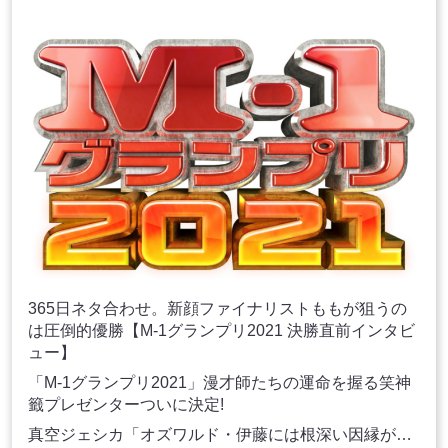
365日ネタ合わせ。新顔ファイナリストももが狙うの
は圧倒的優勝【M-1グランプリ2021 決勝直前インタビ
ュー】
「M-1グランプリ2021」漫才師たちの運命を握る笑神
籤プレゼンターついに決定!
真空ジェシカ「オズワルド・伊藤には根深い因縁が…