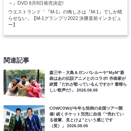
～』DVD 6月8日発売決定!
ウエストランド「『M-1』の悔しさは『M-1』でしか晴
らせない」【M-1グランプリ2022 決勝直前インタビュ
ー】
関連記事
森三中・大島＆ガンバレルーヤ“MyM”新
曲はあの伝説アニメとのコラボ! 作曲家が
絶賛「だれが歌っているんですか? 素晴ら
しい歌声だ!」
2026.08.08
COWCOWが今年も恒例の全国ツアー開
催! 続くチケット完売に自信「“売れてい
る後輩、見とけよ”という感じです
（笑）」
2026.08.06