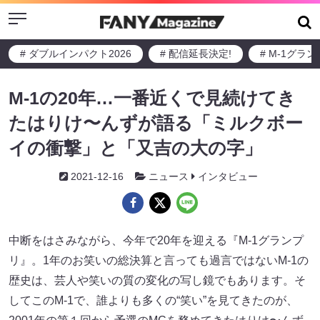
Menu
# ダブルインパクト2026
# 配信延長決定!
# M-1グラ
M-1の20年…一番近くで見続けてき
たはりけ〜んずが語る「ミルクボー
イの衝撃」と「又吉の大の字」
2021-12-16
ニュース
インタビュー
中断をはさみながら、今年で20年を迎える『M-1グランプ
リ』。1年のお笑いの総決算と言っても過言ではないM-1の
歴史は、芸人や笑いの質の変化の写し鏡でもあります。そ
してこのM-1で、誰よりも多くの“笑い”を見てきたのが、