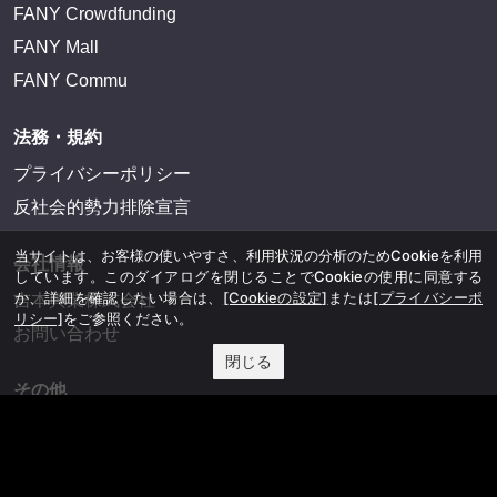
FANY Crowdfunding
FANY Mall
FANY Commu
法務・規約
プライバシーポリシー
反社会的勢力排除宣言
当サイトは、お客様の使いやすさ、利用状況の分析のためCookieを利用
会社情報
しています。このダイアログを閉じることでCookieの使用に同意する
か、詳細を確認したい場合は、
[Cookieの設定]
または
[プライバシーポ
吉本興業株式会社
リシー]
をご参照ください。
お問い合わせ
閉じる
その他
よしもとニュースセンターアーカイブ