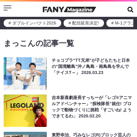
Menu
# ダブルインパクト2026
# 配信延長決定!
# M-1グラ
まっこんの記事一覧
チョコプラ“TT兄弟”が子どもたちと日本
の“国境離島”沖ノ鳥島・南鳥島を学んで
「ナイスT～」
2026.03.23
吉本新喜劇座長すっちーが「レゴ®アニマ
ルアドベンチャー」“探検隊長”就任! ブロ
ックで動物づくりに挑戦「すごいね! よう
できてるわ」
2026.02.20
東野幸治、巧みなレゴ(R)ブロック芸人の