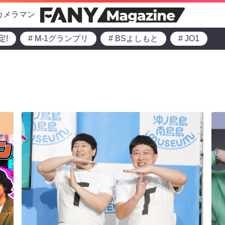
カメラマン
定!
# M-1グランプリ
# BSよしもと
# JO1