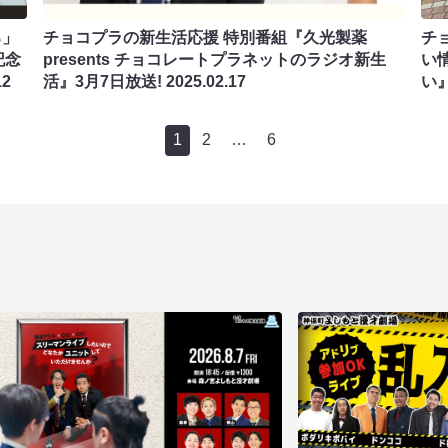
ろ」
チョコプラの新生活応援 特別番組『久光製薬
チ
記念
presents チョコレートプラネットのラジオ新生
い
12
活』3月7日放送!
2025.02.17
い』
1
2
…
6