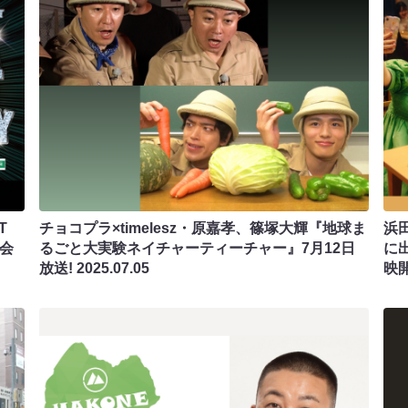
T
チョコプラ×timelesz・原嘉孝、篠塚大輝『地球ま
浜
＆会
るごと大実験ネイチャーティーチャー』7月12日
に
放送!
2025.07.05
映