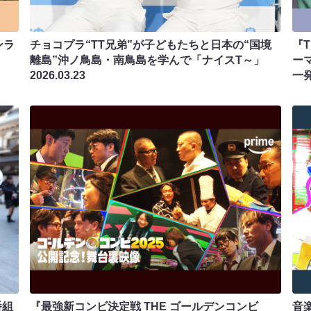
ンラ
チョコプラ“TT兄弟”が子どもたちと日本の“国境
『T
離島”沖ノ鳥島・南鳥島を学んで「ナイスT～」
ーマ
2026.03.23
一
番組
『最強新コンビ決定戦 THE ゴールデンコンビ
音