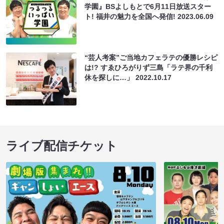
学園』BSよしもとで6月11日放送スター
ト! 福井の魅力を全国へ発信!
2023.06.09
“芸人考案”ご当地カフェラテの優勝レシピ
は!? すゑひろがりず三島「ラテ界の千利
休を探しに…」
2022.10.17
ライブ配信チケット