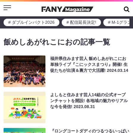
Menu
# ダブルインパクト2026
# 配信延長決定!
# M-1グラ
飯めしあがれこにおの記事一覧
福井県住みます芸人 飯めしあがれこにお
単独ライブ『こにックスまつり』開催! 生
徒たちが出演＆裏方で大活躍!
2024.03.14
よしもと住みます芸⼈14組の公式オープ
ンチャットを開設! 各地域の魅⼒やリアル
な今を発信!
2023.08.31
『ロングコートダディのつるつるいっぱい