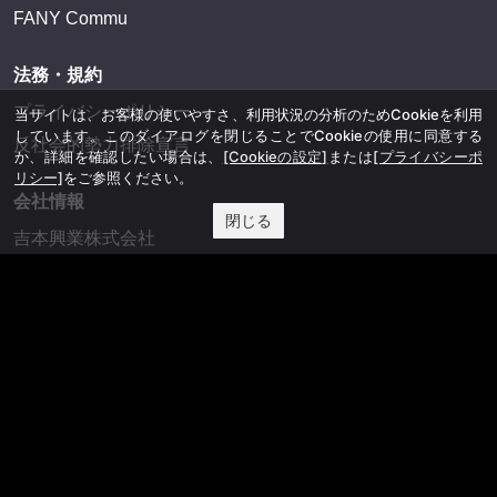
FANY Commu
法務・規約
プライバシーポリシー
当サイトは、お客様の使いやすさ、利用状況の分析のためCookieを利用
しています。このダイアログを閉じることでCookieの使用に同意する
反社会的勢力排除宣言
か、詳細を確認したい場合は、
[Cookieの設定]
または
[プライバシーポ
リシー]
をご参照ください。
会社情報
閉じる
吉本興業株式会社
お問い合わせ
その他
よしもとニュースセンターアーカイブ
©YOSHIMOTO KOGYO, All Rights Reserved.