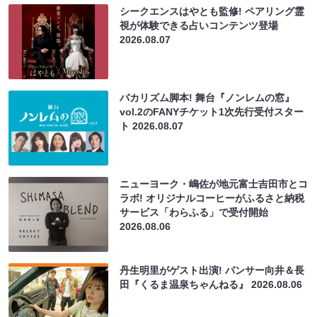
シークエンスはやとも監修! ペアリング霊
視が体験できる占いコンテンツ登場
2026.08.07
バカリズム脚本! 舞台『ノンレムの窓』
vol.2のFANYチケット1次先行受付スター
ト
2026.08.07
ニューヨーク・嶋佐が地元富士吉田市とコ
ラボ! オリジナルコーヒーがふるさと納税
サービス「わらふる」で受付開始
2026.08.06
丹生明里がゲスト出演! パンサー向井＆長
田『くるま温泉ちゃんねる』
2026.08.06