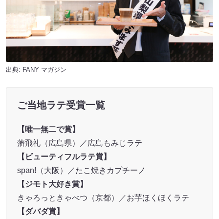
出典:
FANY マガジン
ご当地ラテ受賞一覧
【唯一無二で賞】
藩飛礼（広島県）／広島もみじラテ
【ビューティフルラテ賞】
span!（大阪）／たこ焼きカプチーノ
【ジモト大好き賞】
きゃろっときゃべつ（京都）／お芋ほくほくラテ
【ダバダ賞】