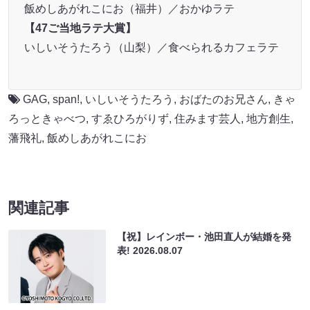
飯めしあがれこにお（福井）／おかゆラテ
【47ご当地ラテ大賞】
いしいそうたろう（山梨）／食べられるカフェラテ
GAG
,
span!
,
いしいそうたろう
,
おばたのお兄さん
,
きゃ
ろっときゃべつ
,
すゑひろがりず
,
住みます芸人
,
地方創生
,
藩飛礼
,
飯めしあがれこにお
関連記事
【祝】レインボー・池田直人が結婚を発
表!
2026.08.07