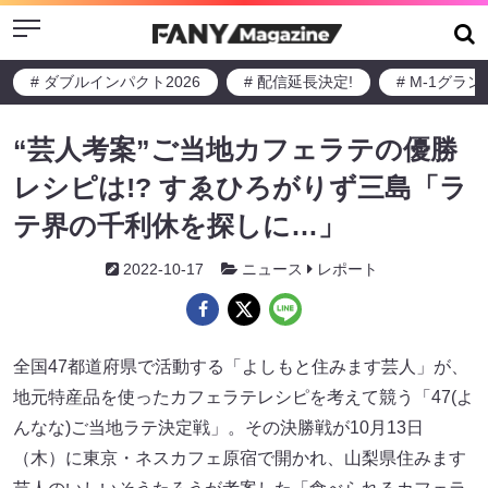
Menu
# ダブルインパクト2026
# 配信延長決定!
# M-1グラ
“芸人考案”ご当地カフェラテの優勝
レシピは!? すゑひろがりず三島「ラ
テ界の千利休を探しに…」
2022-10-17
ニュース
レポート
全国47都道府県で活動する「よしもと住みます芸人」が、
地元特産品を使ったカフェラテレシピを考えて競う「47(よ
んなな)ご当地ラテ決定戦」。その決勝戦が10月13日
（木）に東京・ネスカフェ原宿で開かれ、山梨県住みます