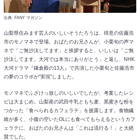
出典:
FANY マガジン
山梨県住みます芸人のいしいそうたろうは、得意の佐藤浩
市のモノマネで登場。おばたのお兄さんが、小栗旬の声マ
ネで「ご無沙汰してます」と挨拶すると、いしいは「ご無
沙汰してます。大河では本当にありがとう」と返し、NHK
大河ドラマ『鎌倉殿の13人』で共演した小栗旬と佐藤浩市
の夢のコラボが“実現”しました。
モノマネでふざけっ放しのいしいでしたが、考案したレシ
ピは大まじめ。山梨産の武田牛乳ともち麦、黒蜜きな粉を
つかった「食べられるカフェラテ」を披露します。食物繊
維が多く、小腹の空いたOLにも食べてもらえるというカフ
ェラテに、おばたのお兄さんは「これは流行る！」と大絶
賛でした。