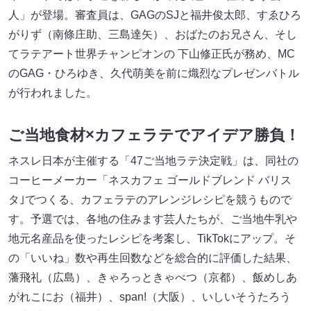
人」が登場。審査員は、GAGのSJと福井俊太郎、すゑひろ
がりず（南條庄助、三島達矢）、おばたのお兄さん、そし
てラテアート世界チャンピオンの 下山修正氏が務め、MC
のGAG・ひろゆき、久代萌美を前に熾烈なプレゼンバトル
が行われました。
ご当地食材×カフェラテでアイデア勝負！
ネスレ日本が主催する「47ご当地ラテ決定戦」は、同社の
コーヒーメーカー「ネスカフェ ゴールドブレンド バリス
タ｣でつくる、カフェラテのアレンジレシピを競うもので
す。予選では、各地の住みます芸人たちが、ご当地牛乳や
地元名産品を使ったレシピを考案し、TikTokにアップ。そ
の「いいね」数や再生回数などを総合的に評価した結果、
藩飛礼（広島）、きゃろっときゃべつ（京都）、飯めしあ
がれこにお（福井）、span!（大阪）、いしいそうたろう