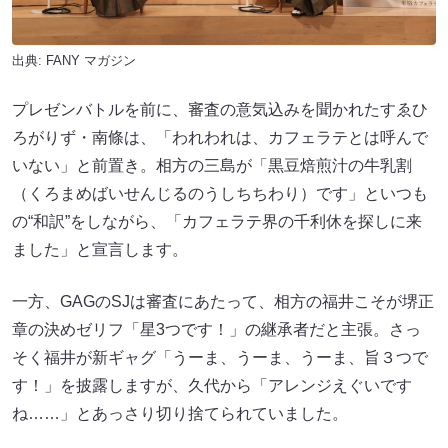
出典:
FANY マガジン
プレゼンバトルを前に、審査の意気込みを聞かれたすゑひ
ろがりず・南條は、「われわれは、カフェラテとは呼んで
いない」と前置き。相方の三島が「黒豆焙煎汁の牛乳割
（くろまめばいせんじるのうしちちわり）です」といつも
の“和訳”をしながら、「カフェラテ界の千利休を探しに来
ました」と宣言します。
一方、GAGのSJは審査にあたって、相方の福井こそが堺正
章の決めゼリフ「星3つです！」の継承者だと主張。さっ
そく福井が新ギャグ「うーま、うーま、うーま、旨３つで
す！」を披露しますが、久代から「アレンジえぐいです
ね……」とあっさり切り捨てられていました。