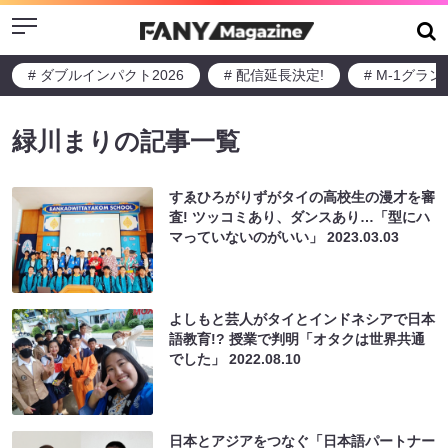
Menu
# ダブルインパクト2026
# 配信延長決定!
# M-1グラ
緑川まりの記事一覧
すゑひろがりずがタイの高校生の漫才を審
査! ツッコミあり、ダンスあり…「型にハ
マっていないのがいい」
2023.03.03
よしもと芸人がタイとインドネシアで日本
語教育!? 授業で判明「オタクは世界共通
でした」
2022.08.10
日本とアジアをつなぐ「日本語パートナー